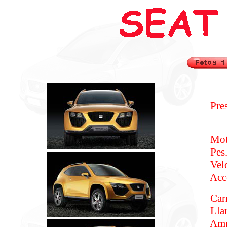
Pres
Motor....
Pes........
Velocita
Accel·l
Carrosser
Llargada .
Amplada 