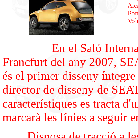
Alçada ..
Portes....
Volums....
En el Saló Internaci
Francfurt del any 2007, SEA
és el primer disseny ínteg
director de disseny de SEAT 
característiques es tracta d
marcarà les línies a seguir e
Disposa de tracció a les q